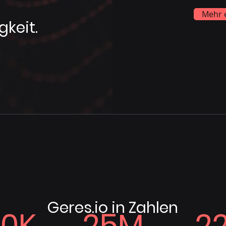
Mehr 
gkeit.
Geres.io in Zahlen
10K
25M
2