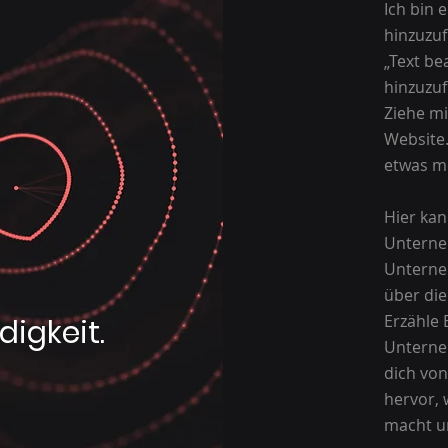
Ich bin e
hinzuzuf
„Text be
hinzuzuf
Ziehe mi
Website.
etwas me
Hier kan
Unterne
Unterne
über die
Erzähle 
igkeit.
Unterne
dich von
hervor,
macht un