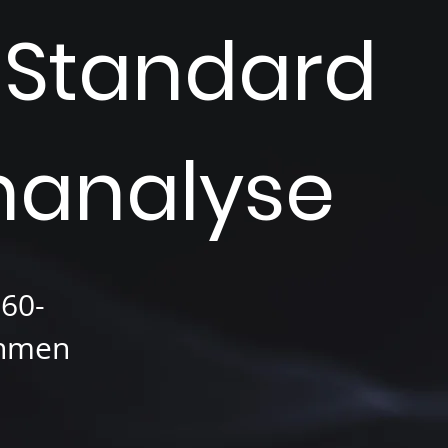
 Standard
nanalyse
60-
ehmen