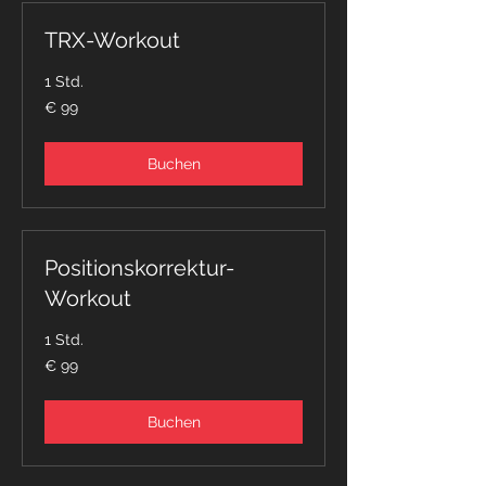
TRX-Workout
1 Std.
99
€ 99
Euro
Buchen
Positionskorrektur-
Workout
1 Std.
99
€ 99
Euro
Buchen