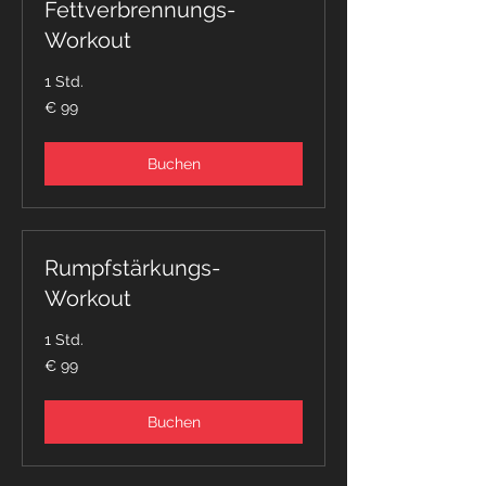
Fettverbrennungs-
Workout
1 Std.
99
€ 99
Euro
Buchen
Rumpfstärkungs-
Workout
1 Std.
99
€ 99
Euro
Buchen