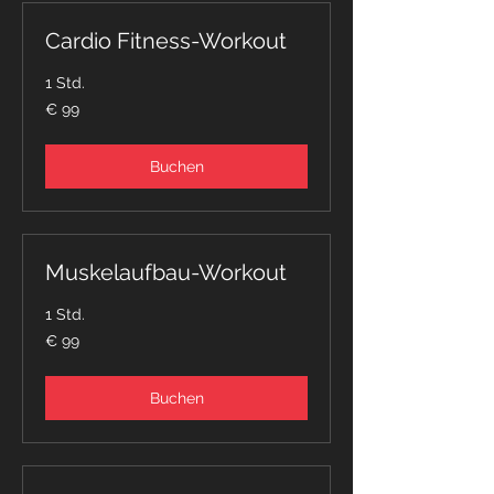
Cardio Fitness-Workout
1 Std.
99
€ 99
Euro
Buchen
Muskelaufbau-Workout
1 Std.
99
€ 99
Euro
Buchen