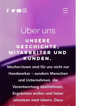
Über uns
Unsere
Geschichte,
Mitarbeiter und
Kunden.
Macher:innen sind für uns nicht nur
Handwerker – sondern Menschen
und Unternehmen, die
Verantwortung übernehmen,
Ergebnisse wollen und lieber
umsetzen statt labern. Dazu